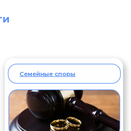
ги
Семейные споры
ридического отдела
в Нархан
Джамалович