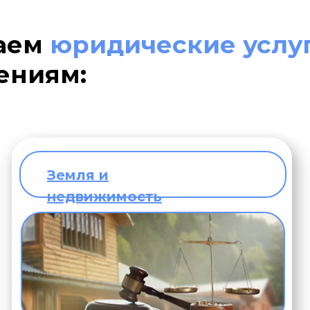
аем
юридические услу
ениям:
Земля и
Начальник ю
Ахмедо
недвижимость