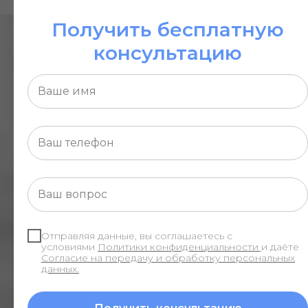
Получить бесплатную
Не откладывайте
консультацию
решение своих вопросов
Заполните форму прямо сейчас, и наш юрист
свяжется с вами, чтобы помочь!
Отправляя данные, вы соглашаетесь с
условиями
Политики конфиденциальности
и даёте
Согласие на передачу и обработку персональных
данных.
Отправляя данные, вы
соглашаетесь с условиями
Политики конфиденциальности