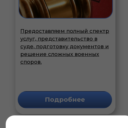
Предоставляем полный спектр
услуг, представительство в
суде, подготовку документов и
решение сложных военных
споров.
Подробнее